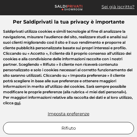
Sei già iscritto?
Per Saldiprivati la tua privacy è importante
Cosa cerchi?
Saldiprivati utilizza cookies e simili tecnologie al fine di analizzare la
navigazione, misurare l'audience del sito, realizzare studi e analisi sui
Tutte le vendite
Moda
Casa
Bellezza
Elettrodomestici
suoi clienti migliorando così il sito e il suo rendimento e proporre al
cliente pubblicità personalizzate basate sui propri interessi e profilo.
Cliccando su
« Accetto »
, il cliente dà il proprio consenso all'utilizzo dei
cookies e alla condivisione delle informazioni raccolte con i nostri
partner. Scegliendo
« Rifiuto »
il cliente non riceverà contenuto
personalizzato e solo i cookies necessari al corretto funzionamento del
sito saranno utilizzati. Cliccando su
« Imposta preferenze »
il cliente
potrà scegliere in base alle sue preferenze e ottenere maggiori
informazioni in merito all'utilizzo dei cookies. Sarà sempre possibile
modificare le proprie preferenze (alla rubrica «I miei dati personali»).
Per maggiori informazioni relative alla raccolta dei dati e al loro utilizzo,
clicca
qui
.
Imposta preferenze
Rifiuto