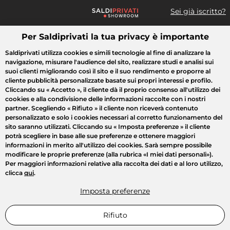
Sei già iscritto?
Per Saldiprivati la tua privacy è importante
Cosa cerchi?
Saldiprivati utilizza cookies e simili tecnologie al fine di analizzare la
navigazione, misurare l'audience del sito, realizzare studi e analisi sui
Tutte le vendite
Moda
Casa
Bellezza
Elettrodomestici
suoi clienti migliorando così il sito e il suo rendimento e proporre al
cliente pubblicità personalizzate basate sui propri interessi e profilo.
Cliccando su
« Accetto »
, il cliente dà il proprio consenso all'utilizzo dei
cookies e alla condivisione delle informazioni raccolte con i nostri
partner. Scegliendo
« Rifiuto »
il cliente non riceverà contenuto
personalizzato e solo i cookies necessari al corretto funzionamento del
sito saranno utilizzati. Cliccando su
« Imposta preferenze »
il cliente
potrà scegliere in base alle sue preferenze e ottenere maggiori
informazioni in merito all'utilizzo dei cookies. Sarà sempre possibile
modificare le proprie preferenze (alla rubrica «I miei dati personali»).
Per maggiori informazioni relative alla raccolta dei dati e al loro utilizzo,
clicca
qui
.
Imposta preferenze
Rifiuto