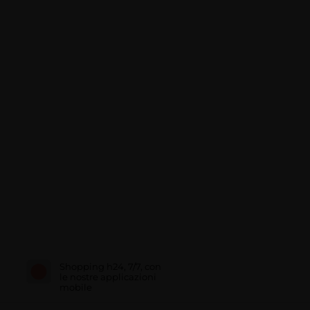
Shopping h24, 7/7, con
le nostre applicazioni
mobile