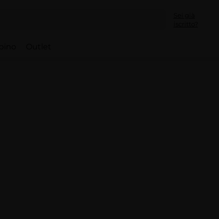
Sei già
iscritto?
bino
Outlet