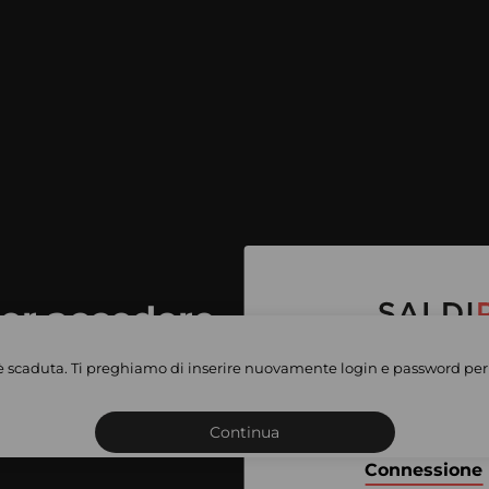
per accedere
e vendite
è scaduta. Ti preghiamo di inserire nuovamente login e password per 
Iscriviti o connettiti al 
vate
sho
Continua
Connessione