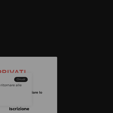
Chiudi
ritornare alle
tuo account per iniziare lo
pping
Iscrizione