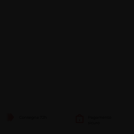
Consegna 72h
Pagamento
sicuro