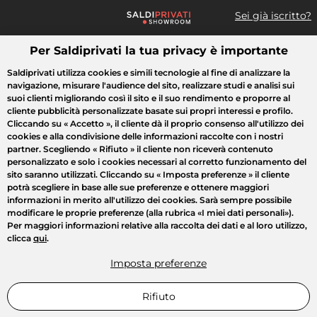
Sei già iscritto?
Per Saldiprivati la tua privacy è importante
Cosa cerchi?
Saldiprivati utilizza cookies e simili tecnologie al fine di analizzare la
navigazione, misurare l'audience del sito, realizzare studi e analisi sui
Tutte le vendite
Moda
Casa
Bellezza
Elettrodomestici
suoi clienti migliorando così il sito e il suo rendimento e proporre al
cliente pubblicità personalizzate basate sui propri interessi e profilo.
Cliccando su
« Accetto »
, il cliente dà il proprio consenso all'utilizzo dei
cookies e alla condivisione delle informazioni raccolte con i nostri
partner. Scegliendo
« Rifiuto »
il cliente non riceverà contenuto
personalizzato e solo i cookies necessari al corretto funzionamento del
sito saranno utilizzati. Cliccando su
« Imposta preferenze »
il cliente
potrà scegliere in base alle sue preferenze e ottenere maggiori
informazioni in merito all'utilizzo dei cookies. Sarà sempre possibile
modificare le proprie preferenze (alla rubrica «I miei dati personali»).
Per maggiori informazioni relative alla raccolta dei dati e al loro utilizzo,
clicca
qui
.
Imposta preferenze
Rifiuto