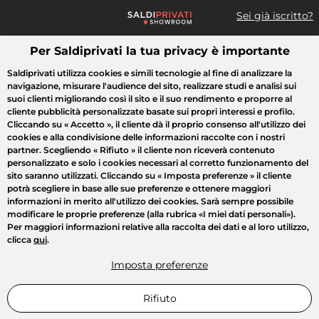
Sei già iscritto?
Per Saldiprivati la tua privacy è importante
Cosa cerchi?
Saldiprivati utilizza cookies e simili tecnologie al fine di analizzare la
navigazione, misurare l'audience del sito, realizzare studi e analisi sui
Tutte le vendite
Moda
Casa
Bellezza
Elettrodomestici
suoi clienti migliorando così il sito e il suo rendimento e proporre al
cliente pubblicità personalizzate basate sui propri interessi e profilo.
Cliccando su
« Accetto »
, il cliente dà il proprio consenso all'utilizzo dei
cookies e alla condivisione delle informazioni raccolte con i nostri
partner. Scegliendo
« Rifiuto »
il cliente non riceverà contenuto
personalizzato e solo i cookies necessari al corretto funzionamento del
sito saranno utilizzati. Cliccando su
« Imposta preferenze »
il cliente
potrà scegliere in base alle sue preferenze e ottenere maggiori
informazioni in merito all'utilizzo dei cookies. Sarà sempre possibile
modificare le proprie preferenze (alla rubrica «I miei dati personali»).
Per maggiori informazioni relative alla raccolta dei dati e al loro utilizzo,
clicca
qui
.
Imposta preferenze
Rifiuto