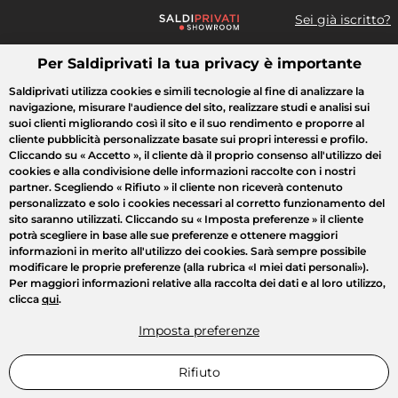
Sei già iscritto?
Per Saldiprivati la tua privacy è importante
Cosa cerchi?
Saldiprivati utilizza cookies e simili tecnologie al fine di analizzare la
navigazione, misurare l'audience del sito, realizzare studi e analisi sui
Tutte le vendite
Moda
Casa
Bellezza
Elettrodomestici
suoi clienti migliorando così il sito e il suo rendimento e proporre al
cliente pubblicità personalizzate basate sui propri interessi e profilo.
Cliccando su
« Accetto »
, il cliente dà il proprio consenso all'utilizzo dei
cookies e alla condivisione delle informazioni raccolte con i nostri
partner. Scegliendo
« Rifiuto »
il cliente non riceverà contenuto
personalizzato e solo i cookies necessari al corretto funzionamento del
sito saranno utilizzati. Cliccando su
« Imposta preferenze »
il cliente
potrà scegliere in base alle sue preferenze e ottenere maggiori
informazioni in merito all'utilizzo dei cookies. Sarà sempre possibile
modificare le proprie preferenze (alla rubrica «I miei dati personali»).
Per maggiori informazioni relative alla raccolta dei dati e al loro utilizzo,
clicca
qui
.
Imposta preferenze
Rifiuto