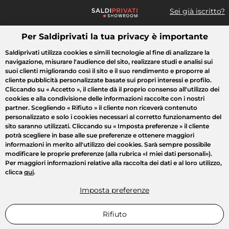
Sei già iscritto?
Per Saldiprivati la tua privacy è importante
Cosa cerchi?
Saldiprivati utilizza cookies e simili tecnologie al fine di analizzare la
navigazione, misurare l'audience del sito, realizzare studi e analisi sui
Tutte le vendite
Moda
Casa
Bellezza
Elettrodomestici
suoi clienti migliorando così il sito e il suo rendimento e proporre al
cliente pubblicità personalizzate basate sui propri interessi e profilo.
Cliccando su
« Accetto »
, il cliente dà il proprio consenso all'utilizzo dei
cookies e alla condivisione delle informazioni raccolte con i nostri
partner. Scegliendo
« Rifiuto »
il cliente non riceverà contenuto
personalizzato e solo i cookies necessari al corretto funzionamento del
sito saranno utilizzati. Cliccando su
« Imposta preferenze »
il cliente
potrà scegliere in base alle sue preferenze e ottenere maggiori
informazioni in merito all'utilizzo dei cookies. Sarà sempre possibile
modificare le proprie preferenze (alla rubrica «I miei dati personali»).
Per maggiori informazioni relative alla raccolta dei dati e al loro utilizzo,
clicca
qui
.
Imposta preferenze
Rifiuto