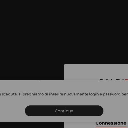
per accedere
e vendite
è scaduta. Ti preghiamo di inserire nuovamente login e password per 
Iscriviti o connettiti al 
vate
sho
Continua
Connessione