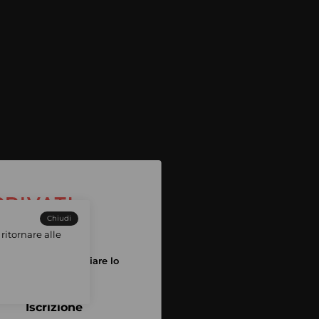
Chiudi
ritornare alle
tuo account per iniziare lo
pping
Iscrizione