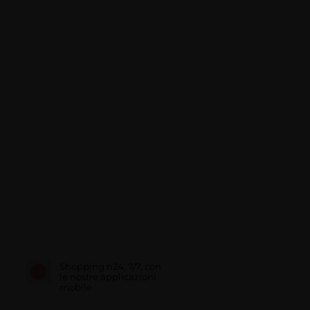
Shopping h24, 7/7, con
le nostre applicazioni
mobile