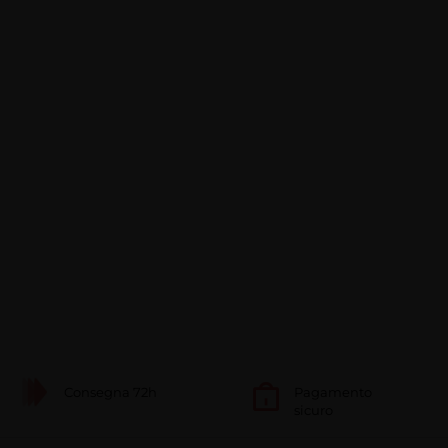
Consegna 72h
Pagamento
sicuro