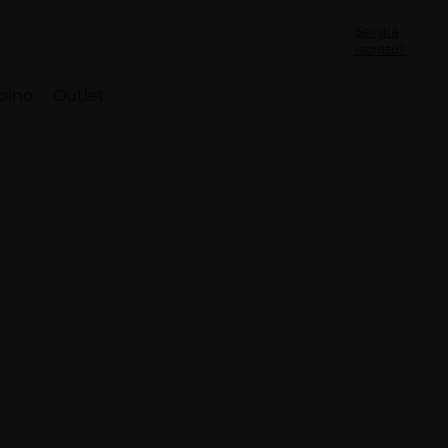
Sei già
iscritto?
bino
Outlet