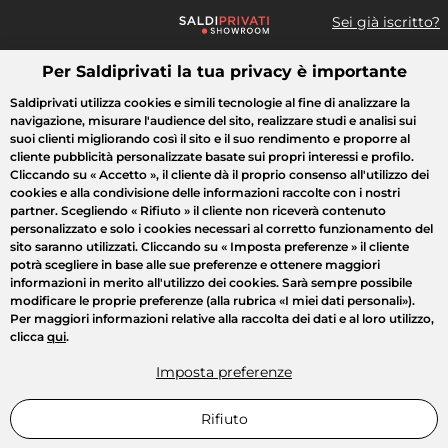
Sei già iscritto?
Per Saldiprivati la tua privacy è importante
Cosa cerchi?
Saldiprivati utilizza cookies e simili tecnologie al fine di analizzare la
navigazione, misurare l'audience del sito, realizzare studi e analisi sui
Tutte le vendite
Moda
Casa
Bellezza
Elettrodomestici
suoi clienti migliorando così il sito e il suo rendimento e proporre al
cliente pubblicità personalizzate basate sui propri interessi e profilo.
Cliccando su
« Accetto »
, il cliente dà il proprio consenso all'utilizzo dei
cookies e alla condivisione delle informazioni raccolte con i nostri
partner. Scegliendo
« Rifiuto »
il cliente non riceverà contenuto
personalizzato e solo i cookies necessari al corretto funzionamento del
sito saranno utilizzati. Cliccando su
« Imposta preferenze »
il cliente
potrà scegliere in base alle sue preferenze e ottenere maggiori
informazioni in merito all'utilizzo dei cookies. Sarà sempre possibile
modificare le proprie preferenze (alla rubrica «I miei dati personali»).
Per maggiori informazioni relative alla raccolta dei dati e al loro utilizzo,
clicca
qui
.
Imposta preferenze
Rifiuto