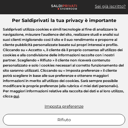
Sei già iscritto?
Per Saldiprivati la tua privacy è importante
Cosa cerchi?
Saldiprivati utilizza cookies e simili tecnologie al fine di analizzare la
navigazione, misurare l'audience del sito, realizzare studi e analisi sui
Tutte le vendite
Moda
Casa
Bellezza
Elettrodomestici
suoi clienti migliorando così il sito e il suo rendimento e proporre al
cliente pubblicità personalizzate basate sui propri interessi e profilo.
Cliccando su
« Accetto »
, il cliente dà il proprio consenso all'utilizzo dei
cookies e alla condivisione delle informazioni raccolte con i nostri
partner. Scegliendo
« Rifiuto »
il cliente non riceverà contenuto
personalizzato e solo i cookies necessari al corretto funzionamento del
sito saranno utilizzati. Cliccando su
« Imposta preferenze »
il cliente
potrà scegliere in base alle sue preferenze e ottenere maggiori
informazioni in merito all'utilizzo dei cookies. Sarà sempre possibile
modificare le proprie preferenze (alla rubrica «I miei dati personali»).
Per maggiori informazioni relative alla raccolta dei dati e al loro utilizzo,
clicca
qui
.
Imposta preferenze
Rifiuto