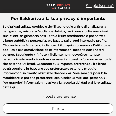
Sei già iscritto?
Per Saldiprivati la tua privacy è importante
Cosa cerchi?
Saldiprivati utilizza cookies e simili tecnologie al fine di analizzare la
navigazione, misurare l'audience del sito, realizzare studi e analisi sui
Tutte le vendite
Moda
Casa
Bellezza
Elettrodomestici
suoi clienti migliorando così il sito e il suo rendimento e proporre al
cliente pubblicità personalizzate basate sui propri interessi e profilo.
Cliccando su
« Accetto »
, il cliente dà il proprio consenso all'utilizzo dei
cookies e alla condivisione delle informazioni raccolte con i nostri
partner. Scegliendo
« Rifiuto »
il cliente non riceverà contenuto
personalizzato e solo i cookies necessari al corretto funzionamento del
sito saranno utilizzati. Cliccando su
« Imposta preferenze »
il cliente
potrà scegliere in base alle sue preferenze e ottenere maggiori
informazioni in merito all'utilizzo dei cookies. Sarà sempre possibile
modificare le proprie preferenze (alla rubrica «I miei dati personali»).
Per maggiori informazioni relative alla raccolta dei dati e al loro utilizzo,
clicca
qui
.
Imposta preferenze
Rifiuto