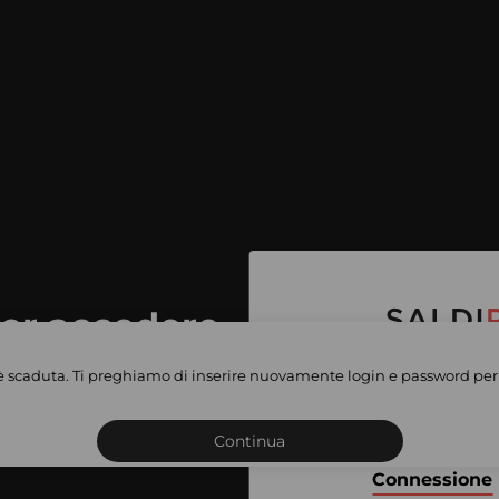
per accedere
e vendite
è scaduta. Ti preghiamo di inserire nuovamente login e password per 
Iscriviti o connettiti al 
vate
sho
Continua
Connessione