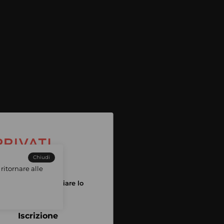
Chiudi
ritornare alle
tuo account per iniziare lo
pping
Iscrizione