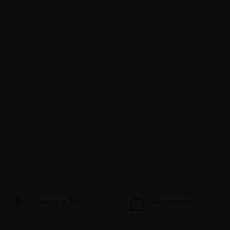
Consegna 72h
Pagamento
sicuro