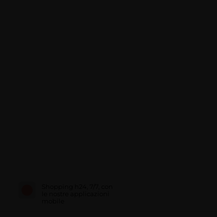
Shopping h24, 7/7, con
le nostre applicazioni
mobile