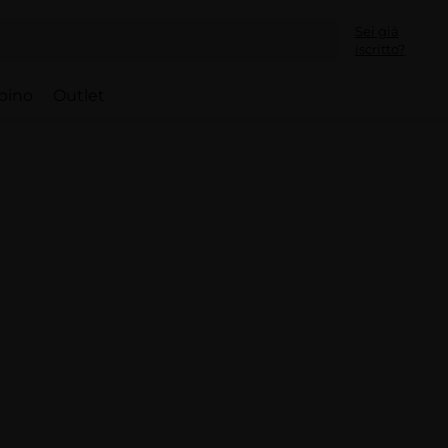
Sei già
iscritto?
bino
Outlet