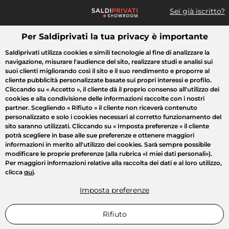
Sei già iscritto?
Per Saldiprivati la tua privacy è importante
Cosa cerchi?
Saldiprivati utilizza cookies e simili tecnologie al fine di analizzare la
navigazione, misurare l'audience del sito, realizzare studi e analisi sui
Tutte le vendite
Moda
Casa
Bellezza
Elettrodomestici
suoi clienti migliorando così il sito e il suo rendimento e proporre al
cliente pubblicità personalizzate basate sui propri interessi e profilo.
Cliccando su
« Accetto »
, il cliente dà il proprio consenso all'utilizzo dei
cookies e alla condivisione delle informazioni raccolte con i nostri
partner. Scegliendo
« Rifiuto »
il cliente non riceverà contenuto
personalizzato e solo i cookies necessari al corretto funzionamento del
sito saranno utilizzati. Cliccando su
« Imposta preferenze »
il cliente
potrà scegliere in base alle sue preferenze e ottenere maggiori
informazioni in merito all'utilizzo dei cookies. Sarà sempre possibile
modificare le proprie preferenze (alla rubrica «I miei dati personali»).
Per maggiori informazioni relative alla raccolta dei dati e al loro utilizzo,
clicca
qui
.
Imposta preferenze
Rifiuto