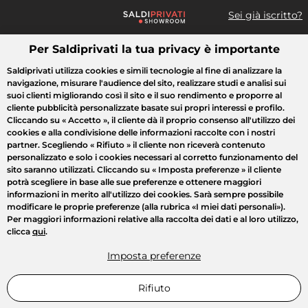
Sei già iscritto?
Per Saldiprivati la tua privacy è importante
Cosa cerchi?
Saldiprivati utilizza cookies e simili tecnologie al fine di analizzare la
navigazione, misurare l'audience del sito, realizzare studi e analisi sui
Tutte le vendite
Moda
Casa
Bellezza
Elettrodomestici
suoi clienti migliorando così il sito e il suo rendimento e proporre al
cliente pubblicità personalizzate basate sui propri interessi e profilo.
Cliccando su
« Accetto »
, il cliente dà il proprio consenso all'utilizzo dei
cookies e alla condivisione delle informazioni raccolte con i nostri
partner. Scegliendo
« Rifiuto »
il cliente non riceverà contenuto
personalizzato e solo i cookies necessari al corretto funzionamento del
sito saranno utilizzati. Cliccando su
« Imposta preferenze »
il cliente
potrà scegliere in base alle sue preferenze e ottenere maggiori
informazioni in merito all'utilizzo dei cookies. Sarà sempre possibile
modificare le proprie preferenze (alla rubrica «I miei dati personali»).
Per maggiori informazioni relative alla raccolta dei dati e al loro utilizzo,
clicca
qui
.
Imposta preferenze
Rifiuto