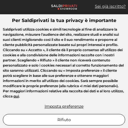
Sei già iscritto?
Per Saldiprivati la tua privacy è importante
Cosa cerchi?
Saldiprivati utilizza cookies e simili tecnologie al fine di analizzare la
navigazione, misurare l'audience del sito, realizzare studi e analisi sui
Tutte le vendite
Moda
Casa
Bellezza
Elettrodomestici
suoi clienti migliorando così il sito e il suo rendimento e proporre al
cliente pubblicità personalizzate basate sui propri interessi e profilo.
Cliccando su
« Accetto »
, il cliente dà il proprio consenso all'utilizzo dei
cookies e alla condivisione delle informazioni raccolte con i nostri
partner. Scegliendo
« Rifiuto »
il cliente non riceverà contenuto
personalizzato e solo i cookies necessari al corretto funzionamento del
sito saranno utilizzati. Cliccando su
« Imposta preferenze »
il cliente
potrà scegliere in base alle sue preferenze e ottenere maggiori
informazioni in merito all'utilizzo dei cookies. Sarà sempre possibile
modificare le proprie preferenze (alla rubrica «I miei dati personali»).
Per maggiori informazioni relative alla raccolta dei dati e al loro utilizzo,
clicca
qui
.
Imposta preferenze
Rifiuto