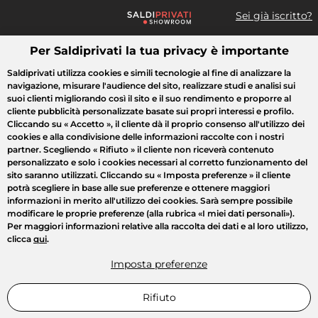
Sei già iscritto?
Per Saldiprivati la tua privacy è importante
Cosa cerchi?
Saldiprivati utilizza cookies e simili tecnologie al fine di analizzare la
navigazione, misurare l'audience del sito, realizzare studi e analisi sui
Tutte le vendite
Moda
Casa
Bellezza
Elettrodomestici
suoi clienti migliorando così il sito e il suo rendimento e proporre al
cliente pubblicità personalizzate basate sui propri interessi e profilo.
Cliccando su
« Accetto »
, il cliente dà il proprio consenso all'utilizzo dei
cookies e alla condivisione delle informazioni raccolte con i nostri
partner. Scegliendo
« Rifiuto »
il cliente non riceverà contenuto
personalizzato e solo i cookies necessari al corretto funzionamento del
sito saranno utilizzati. Cliccando su
« Imposta preferenze »
il cliente
potrà scegliere in base alle sue preferenze e ottenere maggiori
informazioni in merito all'utilizzo dei cookies. Sarà sempre possibile
modificare le proprie preferenze (alla rubrica «I miei dati personali»).
Per maggiori informazioni relative alla raccolta dei dati e al loro utilizzo,
clicca
qui
.
Imposta preferenze
Rifiuto