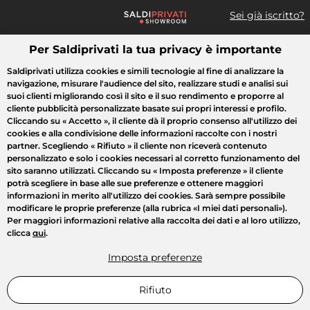
Sei già iscritto?
Per Saldiprivati la tua privacy è importante
Cosa cerchi?
Saldiprivati utilizza cookies e simili tecnologie al fine di analizzare la
navigazione, misurare l'audience del sito, realizzare studi e analisi sui
Tutte le vendite
Moda
Casa
Bellezza
Elettrodomestici
suoi clienti migliorando così il sito e il suo rendimento e proporre al
cliente pubblicità personalizzate basate sui propri interessi e profilo.
Cliccando su
« Accetto »
, il cliente dà il proprio consenso all'utilizzo dei
cookies e alla condivisione delle informazioni raccolte con i nostri
partner. Scegliendo
« Rifiuto »
il cliente non riceverà contenuto
personalizzato e solo i cookies necessari al corretto funzionamento del
sito saranno utilizzati. Cliccando su
« Imposta preferenze »
il cliente
potrà scegliere in base alle sue preferenze e ottenere maggiori
informazioni in merito all'utilizzo dei cookies. Sarà sempre possibile
modificare le proprie preferenze (alla rubrica «I miei dati personali»).
Per maggiori informazioni relative alla raccolta dei dati e al loro utilizzo,
clicca
qui
.
Imposta preferenze
Rifiuto