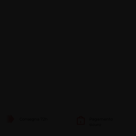
Consegna 72h
Pagamento
sicuro