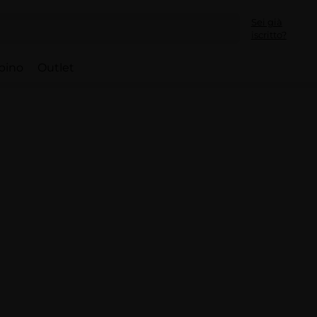
Sei già
iscritto?
bino
Outlet