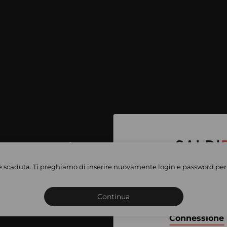
per accedere
e vendite
è scaduta. Ti preghiamo di inserire nuovamente login e password per 
Iscriviti o connettiti al 
vate
sho
Continua
Connessione