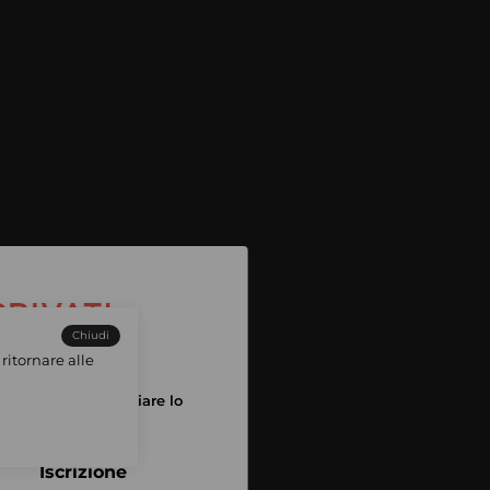
Chiudi
ritornare alle
tuo account per iniziare lo
pping
Iscrizione