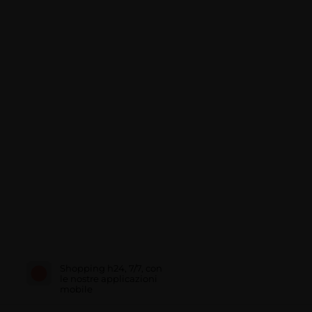
Shopping h24, 7/7, con
le nostre applicazioni
mobile