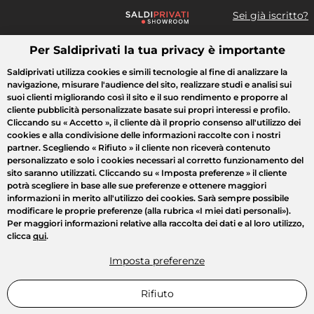
Sei già iscritto?
Per Saldiprivati la tua privacy è importante
Cosa cerchi?
Saldiprivati utilizza cookies e simili tecnologie al fine di analizzare la
navigazione, misurare l'audience del sito, realizzare studi e analisi sui
Tutte le vendite
Moda
Casa
Bellezza
Elettrodomestici
suoi clienti migliorando così il sito e il suo rendimento e proporre al
cliente pubblicità personalizzate basate sui propri interessi e profilo.
Cliccando su
« Accetto »
, il cliente dà il proprio consenso all'utilizzo dei
cookies e alla condivisione delle informazioni raccolte con i nostri
partner. Scegliendo
« Rifiuto »
il cliente non riceverà contenuto
personalizzato e solo i cookies necessari al corretto funzionamento del
sito saranno utilizzati. Cliccando su
« Imposta preferenze »
il cliente
potrà scegliere in base alle sue preferenze e ottenere maggiori
informazioni in merito all'utilizzo dei cookies. Sarà sempre possibile
modificare le proprie preferenze (alla rubrica «I miei dati personali»).
Per maggiori informazioni relative alla raccolta dei dati e al loro utilizzo,
clicca
qui
.
Imposta preferenze
Rifiuto