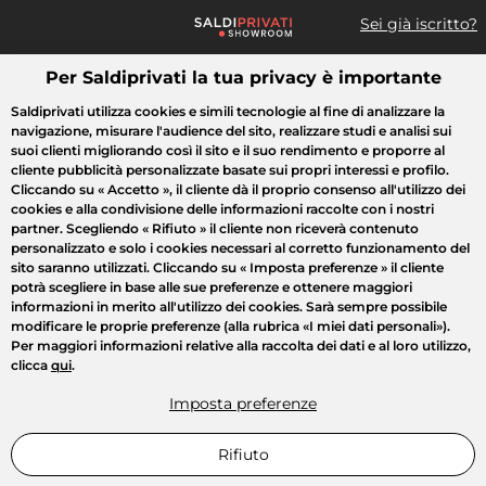
Sei già iscritto?
Per Saldiprivati la tua privacy è importante
Cosa cerchi?
Saldiprivati utilizza cookies e simili tecnologie al fine di analizzare la
navigazione, misurare l'audience del sito, realizzare studi e analisi sui
Tutte le vendite
Moda
Casa
Bellezza
Elettrodomestici
suoi clienti migliorando così il sito e il suo rendimento e proporre al
cliente pubblicità personalizzate basate sui propri interessi e profilo.
Cliccando su
« Accetto »
, il cliente dà il proprio consenso all'utilizzo dei
cookies e alla condivisione delle informazioni raccolte con i nostri
partner. Scegliendo
« Rifiuto »
il cliente non riceverà contenuto
personalizzato e solo i cookies necessari al corretto funzionamento del
sito saranno utilizzati. Cliccando su
« Imposta preferenze »
il cliente
potrà scegliere in base alle sue preferenze e ottenere maggiori
informazioni in merito all'utilizzo dei cookies. Sarà sempre possibile
modificare le proprie preferenze (alla rubrica «I miei dati personali»).
Per maggiori informazioni relative alla raccolta dei dati e al loro utilizzo,
clicca
qui
.
Imposta preferenze
Rifiuto