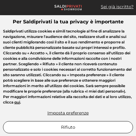
Sei già iscritto?
Per Saldiprivati la tua privacy è importante
Cosa cerchi?
Saldiprivati utilizza cookies e simili tecnologie al fine di analizzare la
navigazione, misurare l'audience del sito, realizzare studi e analisi sui
Tutte le vendite
Moda
Casa
Bellezza
Elettrodomestici
suoi clienti migliorando così il sito e il suo rendimento e proporre al
cliente pubblicità personalizzate basate sui propri interessi e profilo.
Cliccando su
« Accetto »
, il cliente dà il proprio consenso all'utilizzo dei
cookies e alla condivisione delle informazioni raccolte con i nostri
partner. Scegliendo
« Rifiuto »
il cliente non riceverà contenuto
personalizzato e solo i cookies necessari al corretto funzionamento del
sito saranno utilizzati. Cliccando su
« Imposta preferenze »
il cliente
potrà scegliere in base alle sue preferenze e ottenere maggiori
informazioni in merito all'utilizzo dei cookies. Sarà sempre possibile
modificare le proprie preferenze (alla rubrica «I miei dati personali»).
Per maggiori informazioni relative alla raccolta dei dati e al loro utilizzo,
clicca
qui
.
Imposta preferenze
Rifiuto