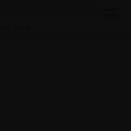
Sei già
iscritto?
bino
Outlet