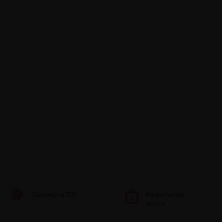
Consegna 72h
Pagamento
sicuro