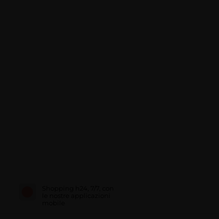
Shopping h24, 7/7, con
le nostre applicazioni
mobile