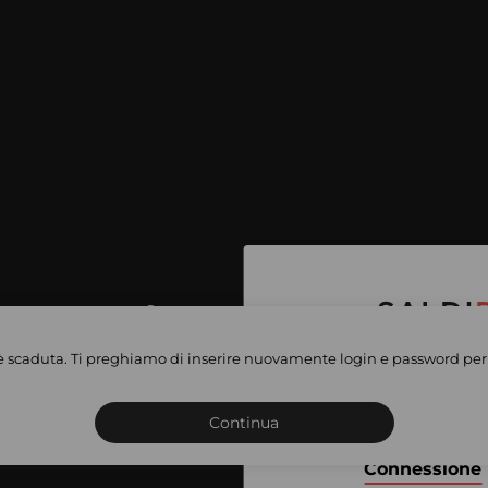
per accedere
e vendite
è scaduta. Ti preghiamo di inserire nuovamente login e password per 
Iscriviti o connettiti al 
vate
sho
Continua
Connessione