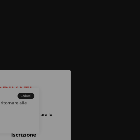
Chiudi
ritornare alle
tuo account per iniziare lo
pping
Iscrizione