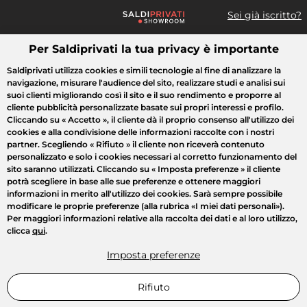
Sei già iscritto?
Per Saldiprivati la tua privacy è importante
Cosa cerchi?
Saldiprivati utilizza cookies e simili tecnologie al fine di analizzare la
navigazione, misurare l'audience del sito, realizzare studi e analisi sui
Tutte le vendite
Moda
Casa
Bellezza
Elettrodomestici
suoi clienti migliorando così il sito e il suo rendimento e proporre al
cliente pubblicità personalizzate basate sui propri interessi e profilo.
Cliccando su
« Accetto »
, il cliente dà il proprio consenso all'utilizzo dei
cookies e alla condivisione delle informazioni raccolte con i nostri
partner. Scegliendo
« Rifiuto »
il cliente non riceverà contenuto
personalizzato e solo i cookies necessari al corretto funzionamento del
sito saranno utilizzati. Cliccando su
« Imposta preferenze »
il cliente
potrà scegliere in base alle sue preferenze e ottenere maggiori
informazioni in merito all'utilizzo dei cookies. Sarà sempre possibile
modificare le proprie preferenze (alla rubrica «I miei dati personali»).
Per maggiori informazioni relative alla raccolta dei dati e al loro utilizzo,
clicca
qui
.
Imposta preferenze
Rifiuto