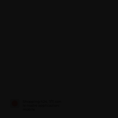
Shopping h24, 7/7, con
le nostre applicazioni
mobile