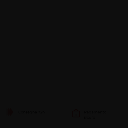
Consegna 72h
Pagamento
sicuro