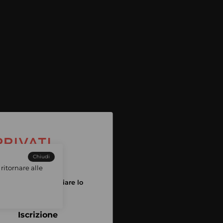
Chiudi
ritornare alle
tuo account per iniziare lo
pping
Iscrizione