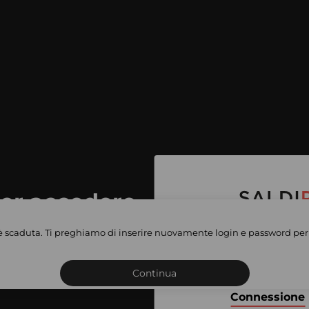
per accedere
e vendite
è scaduta. Ti preghiamo di inserire nuovamente login e password per 
Iscriviti o connettiti al 
vate
sho
Continua
Connessione