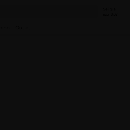
Sei già
iscritto?
bino
Outlet