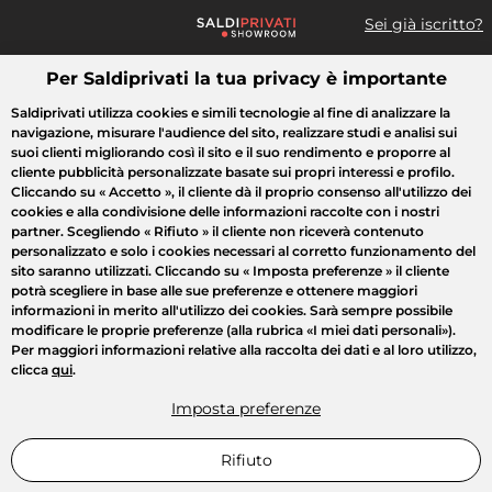
Sei già iscritto?
Per Saldiprivati la tua privacy è importante
Cosa cerchi?
Saldiprivati utilizza cookies e simili tecnologie al fine di analizzare la
navigazione, misurare l'audience del sito, realizzare studi e analisi sui
Tutte le vendite
Moda
Casa
Bellezza
Elettrodomestici
suoi clienti migliorando così il sito e il suo rendimento e proporre al
cliente pubblicità personalizzate basate sui propri interessi e profilo.
Cliccando su
« Accetto »
, il cliente dà il proprio consenso all'utilizzo dei
cookies e alla condivisione delle informazioni raccolte con i nostri
partner. Scegliendo
« Rifiuto »
il cliente non riceverà contenuto
personalizzato e solo i cookies necessari al corretto funzionamento del
sito saranno utilizzati. Cliccando su
« Imposta preferenze »
il cliente
potrà scegliere in base alle sue preferenze e ottenere maggiori
informazioni in merito all'utilizzo dei cookies. Sarà sempre possibile
modificare le proprie preferenze (alla rubrica «I miei dati personali»).
Per maggiori informazioni relative alla raccolta dei dati e al loro utilizzo,
clicca
qui
.
Imposta preferenze
Rifiuto