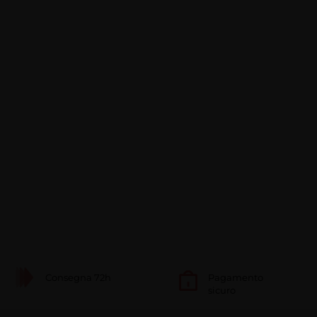
Consegna 72h
Pagamento
sicuro