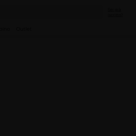
Sei già
iscritto?
bino
Outlet