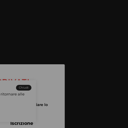
Chiudi
ritornare alle
tuo account per iniziare lo
pping
Iscrizione