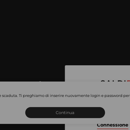
per accedere
e vendite
è scaduta. Ti preghiamo di inserire nuovamente login e password per 
Iscriviti o connettiti al 
vate
sho
Continua
Connessione