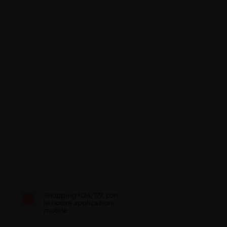
Shopping h24, 7/7, con
le nostre applicazioni
mobile