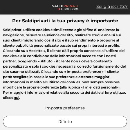
Sei già iscritto?
Per Saldiprivati la tua privacy è importante
Cosa cerchi?
Saldiprivati utilizza cookies e simili tecnologie al fine di analizzare la
navigazione, misurare l'audience del sito, realizzare studi e analisi sui
Tutte le vendite
Moda
Casa
Bellezza
Elettrodomestici
suoi clienti migliorando così il sito e il suo rendimento e proporre al
cliente pubblicità personalizzate basate sui propri interessi e profilo.
Cliccando su
« Accetto »
, il cliente dà il proprio consenso all'utilizzo dei
cookies e alla condivisione delle informazioni raccolte con i nostri
partner. Scegliendo
« Rifiuto »
il cliente non riceverà contenuto
personalizzato e solo i cookies necessari al corretto funzionamento del
sito saranno utilizzati. Cliccando su
« Imposta preferenze »
il cliente
potrà scegliere in base alle sue preferenze e ottenere maggiori
informazioni in merito all'utilizzo dei cookies. Sarà sempre possibile
modificare le proprie preferenze (alla rubrica «I miei dati personali»).
Per maggiori informazioni relative alla raccolta dei dati e al loro utilizzo,
clicca
qui
.
Imposta preferenze
Rifiuto