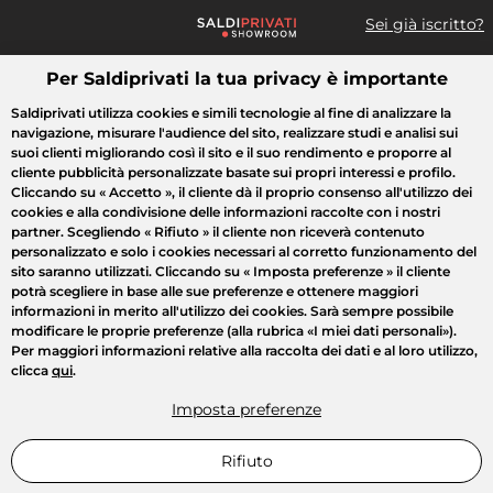
Sei già iscritto?
Per Saldiprivati la tua privacy è importante
Cosa cerchi?
Saldiprivati utilizza cookies e simili tecnologie al fine di analizzare la
navigazione, misurare l'audience del sito, realizzare studi e analisi sui
Tutte le vendite
Moda
Casa
Bellezza
Elettrodomestici
suoi clienti migliorando così il sito e il suo rendimento e proporre al
cliente pubblicità personalizzate basate sui propri interessi e profilo.
Cliccando su
« Accetto »
, il cliente dà il proprio consenso all'utilizzo dei
cookies e alla condivisione delle informazioni raccolte con i nostri
partner. Scegliendo
« Rifiuto »
il cliente non riceverà contenuto
personalizzato e solo i cookies necessari al corretto funzionamento del
sito saranno utilizzati. Cliccando su
« Imposta preferenze »
il cliente
potrà scegliere in base alle sue preferenze e ottenere maggiori
informazioni in merito all'utilizzo dei cookies. Sarà sempre possibile
modificare le proprie preferenze (alla rubrica «I miei dati personali»).
Per maggiori informazioni relative alla raccolta dei dati e al loro utilizzo,
clicca
qui
.
Imposta preferenze
Rifiuto