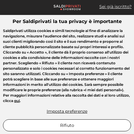
Sei già iscritto?
Per Saldiprivati la tua privacy è importante
Cosa cerchi?
Saldiprivati utilizza cookies e simili tecnologie al fine di analizzare la
navigazione, misurare l'audience del sito, realizzare studi e analisi sui
Tutte le vendite
Moda
Casa
Bellezza
Elettrodomestici
suoi clienti migliorando così il sito e il suo rendimento e proporre al
cliente pubblicità personalizzate basate sui propri interessi e profilo.
Cliccando su
« Accetto »
, il cliente dà il proprio consenso all'utilizzo dei
cookies e alla condivisione delle informazioni raccolte con i nostri
partner. Scegliendo
« Rifiuto »
il cliente non riceverà contenuto
personalizzato e solo i cookies necessari al corretto funzionamento del
sito saranno utilizzati. Cliccando su
« Imposta preferenze »
il cliente
potrà scegliere in base alle sue preferenze e ottenere maggiori
informazioni in merito all'utilizzo dei cookies. Sarà sempre possibile
modificare le proprie preferenze (alla rubrica «I miei dati personali»).
Per maggiori informazioni relative alla raccolta dei dati e al loro utilizzo,
clicca
qui
.
Imposta preferenze
Rifiuto