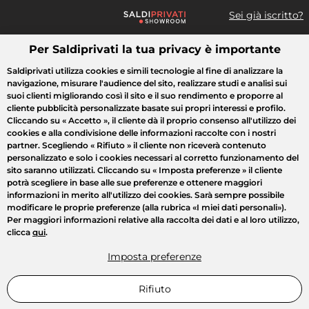
Sei già iscritto?
Per Saldiprivati la tua privacy è importante
Cosa cerchi?
Saldiprivati utilizza cookies e simili tecnologie al fine di analizzare la
navigazione, misurare l'audience del sito, realizzare studi e analisi sui
Tutte le vendite
Moda
Casa
Bellezza
Elettrodomestici
suoi clienti migliorando così il sito e il suo rendimento e proporre al
cliente pubblicità personalizzate basate sui propri interessi e profilo.
Cliccando su
« Accetto »
, il cliente dà il proprio consenso all'utilizzo dei
cookies e alla condivisione delle informazioni raccolte con i nostri
partner. Scegliendo
« Rifiuto »
il cliente non riceverà contenuto
personalizzato e solo i cookies necessari al corretto funzionamento del
sito saranno utilizzati. Cliccando su
« Imposta preferenze »
il cliente
potrà scegliere in base alle sue preferenze e ottenere maggiori
informazioni in merito all'utilizzo dei cookies. Sarà sempre possibile
modificare le proprie preferenze (alla rubrica «I miei dati personali»).
Per maggiori informazioni relative alla raccolta dei dati e al loro utilizzo,
clicca
qui
.
Imposta preferenze
Rifiuto