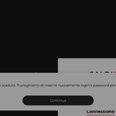
per accedere
e vendite
è scaduta. Ti preghiamo di inserire nuovamente login e password per 
Iscriviti o connettiti al 
vate
sho
Continua
Connessione