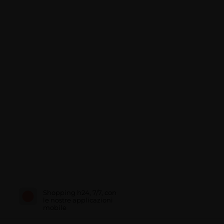
Shopping h24, 7/7, con
le nostre applicazioni
mobile