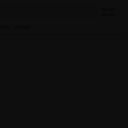
Sei già
iscritto?
bino
Outlet