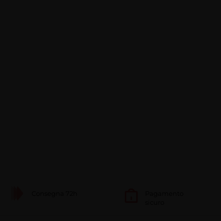
Consegna 72h
Pagamento
sicuro