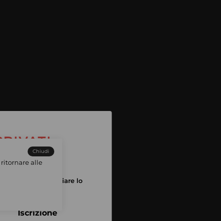
Chiudi
ritornare alle
tuo account per iniziare lo
pping
Iscrizione