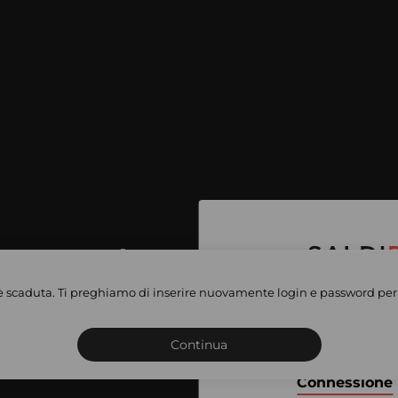
per accedere
e vendite
è scaduta. Ti preghiamo di inserire nuovamente login e password per 
Iscriviti o connettiti al 
vate
sho
Continua
Connessione