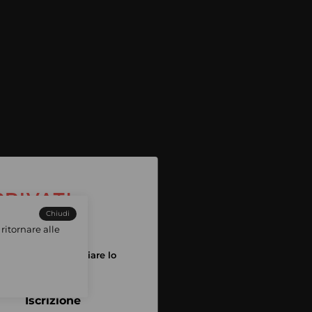
Chiudi
ritornare alle
tuo account per iniziare lo
pping
Iscrizione