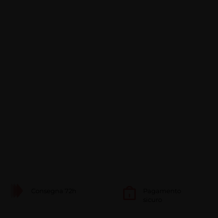
Consegna 72h
Pagamento
sicuro