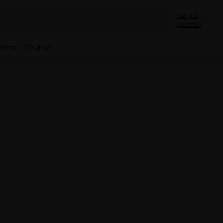
Sei già
iscritto?
bino
Outlet