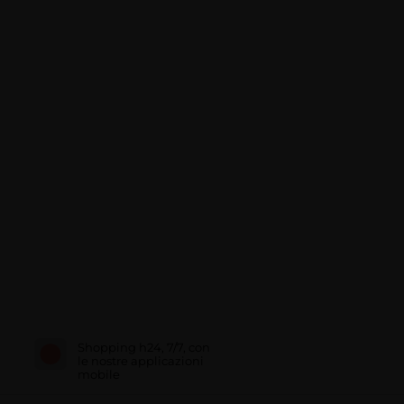
Shopping h24, 7/7, con
le nostre applicazioni
mobile