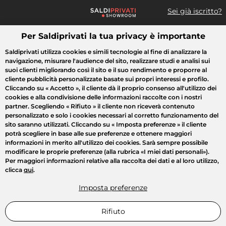
Sei già iscritto?
Per Saldiprivati la tua privacy è importante
Cosa cerchi?
Saldiprivati utilizza cookies e simili tecnologie al fine di analizzare la
navigazione, misurare l'audience del sito, realizzare studi e analisi sui
Tutte le vendite
Moda
Casa
Bellezza
Elettrodomestici
suoi clienti migliorando così il sito e il suo rendimento e proporre al
cliente pubblicità personalizzate basate sui propri interessi e profilo.
Cliccando su
« Accetto »
, il cliente dà il proprio consenso all'utilizzo dei
cookies e alla condivisione delle informazioni raccolte con i nostri
partner. Scegliendo
« Rifiuto »
il cliente non riceverà contenuto
personalizzato e solo i cookies necessari al corretto funzionamento del
sito saranno utilizzati. Cliccando su
« Imposta preferenze »
il cliente
potrà scegliere in base alle sue preferenze e ottenere maggiori
informazioni in merito all'utilizzo dei cookies. Sarà sempre possibile
modificare le proprie preferenze (alla rubrica «I miei dati personali»).
Per maggiori informazioni relative alla raccolta dei dati e al loro utilizzo,
clicca
qui
.
Imposta preferenze
Rifiuto