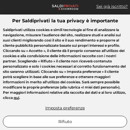
Sei già iscritto?
Per Saldiprivati la tua privacy è importante
Cosa cerchi?
Saldiprivati utilizza cookies e simili tecnologie al fine di analizzare la
navigazione, misurare l'audience del sito, realizzare studi e analisi sui
Tutte le vendite
Moda
Casa
Bellezza
Elettrodomestici
suoi clienti migliorando così il sito e il suo rendimento e proporre al
cliente pubblicità personalizzate basate sui propri interessi e profilo.
Cliccando su
« Accetto »
, il cliente dà il proprio consenso all'utilizzo dei
cookies e alla condivisione delle informazioni raccolte con i nostri
partner. Scegliendo
« Rifiuto »
il cliente non riceverà contenuto
personalizzato e solo i cookies necessari al corretto funzionamento del
sito saranno utilizzati. Cliccando su
« Imposta preferenze »
il cliente
potrà scegliere in base alle sue preferenze e ottenere maggiori
informazioni in merito all'utilizzo dei cookies. Sarà sempre possibile
modificare le proprie preferenze (alla rubrica «I miei dati personali»).
Per maggiori informazioni relative alla raccolta dei dati e al loro utilizzo,
clicca
qui
.
Imposta preferenze
Rifiuto