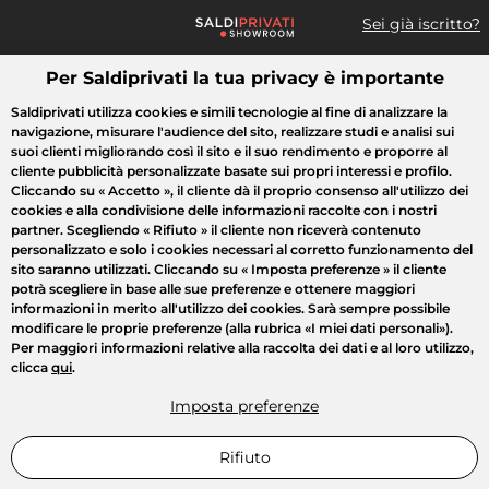
Sei già iscritto?
Per Saldiprivati la tua privacy è importante
Cosa cerchi?
Saldiprivati utilizza cookies e simili tecnologie al fine di analizzare la
navigazione, misurare l'audience del sito, realizzare studi e analisi sui
Tutte le vendite
Moda
Casa
Bellezza
Elettrodomestici
suoi clienti migliorando così il sito e il suo rendimento e proporre al
cliente pubblicità personalizzate basate sui propri interessi e profilo.
Cliccando su
« Accetto »
, il cliente dà il proprio consenso all'utilizzo dei
cookies e alla condivisione delle informazioni raccolte con i nostri
partner. Scegliendo
« Rifiuto »
il cliente non riceverà contenuto
personalizzato e solo i cookies necessari al corretto funzionamento del
sito saranno utilizzati. Cliccando su
« Imposta preferenze »
il cliente
potrà scegliere in base alle sue preferenze e ottenere maggiori
informazioni in merito all'utilizzo dei cookies. Sarà sempre possibile
modificare le proprie preferenze (alla rubrica «I miei dati personali»).
Per maggiori informazioni relative alla raccolta dei dati e al loro utilizzo,
clicca
qui
.
Imposta preferenze
Rifiuto