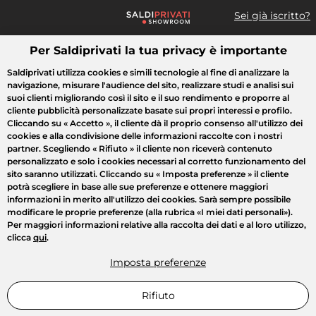
Sei già iscritto?
Per Saldiprivati la tua privacy è importante
Cosa cerchi?
Saldiprivati utilizza cookies e simili tecnologie al fine di analizzare la
navigazione, misurare l'audience del sito, realizzare studi e analisi sui
Tutte le vendite
Moda
Casa
Bellezza
Elettrodomestici
suoi clienti migliorando così il sito e il suo rendimento e proporre al
cliente pubblicità personalizzate basate sui propri interessi e profilo.
Cliccando su
« Accetto »
, il cliente dà il proprio consenso all'utilizzo dei
cookies e alla condivisione delle informazioni raccolte con i nostri
partner. Scegliendo
« Rifiuto »
il cliente non riceverà contenuto
personalizzato e solo i cookies necessari al corretto funzionamento del
sito saranno utilizzati. Cliccando su
« Imposta preferenze »
il cliente
potrà scegliere in base alle sue preferenze e ottenere maggiori
informazioni in merito all'utilizzo dei cookies. Sarà sempre possibile
modificare le proprie preferenze (alla rubrica «I miei dati personali»).
Per maggiori informazioni relative alla raccolta dei dati e al loro utilizzo,
clicca
qui
.
Imposta preferenze
Rifiuto