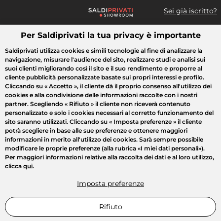
Sei già iscritto?
Per Saldiprivati la tua privacy è importante
Cosa cerchi?
Saldiprivati utilizza cookies e simili tecnologie al fine di analizzare la
navigazione, misurare l'audience del sito, realizzare studi e analisi sui
Tutte le vendite
Moda
Casa
Bellezza
Elettrodomestici
suoi clienti migliorando così il sito e il suo rendimento e proporre al
cliente pubblicità personalizzate basate sui propri interessi e profilo.
Cliccando su
« Accetto »
, il cliente dà il proprio consenso all'utilizzo dei
cookies e alla condivisione delle informazioni raccolte con i nostri
partner. Scegliendo
« Rifiuto »
il cliente non riceverà contenuto
personalizzato e solo i cookies necessari al corretto funzionamento del
sito saranno utilizzati. Cliccando su
« Imposta preferenze »
il cliente
potrà scegliere in base alle sue preferenze e ottenere maggiori
informazioni in merito all'utilizzo dei cookies. Sarà sempre possibile
modificare le proprie preferenze (alla rubrica «I miei dati personali»).
Per maggiori informazioni relative alla raccolta dei dati e al loro utilizzo,
clicca
qui
.
Imposta preferenze
Rifiuto