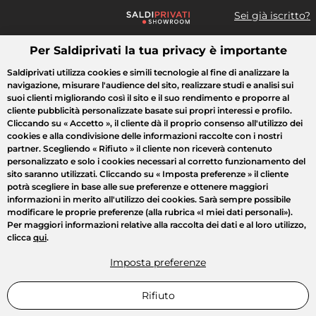
Sei già iscritto?
Per Saldiprivati la tua privacy è importante
Cosa cerchi?
Saldiprivati utilizza cookies e simili tecnologie al fine di analizzare la
navigazione, misurare l'audience del sito, realizzare studi e analisi sui
Tutte le vendite
Moda
Casa
Bellezza
Elettrodomestici
suoi clienti migliorando così il sito e il suo rendimento e proporre al
cliente pubblicità personalizzate basate sui propri interessi e profilo.
Cliccando su
« Accetto »
, il cliente dà il proprio consenso all'utilizzo dei
cookies e alla condivisione delle informazioni raccolte con i nostri
partner. Scegliendo
« Rifiuto »
il cliente non riceverà contenuto
personalizzato e solo i cookies necessari al corretto funzionamento del
sito saranno utilizzati. Cliccando su
« Imposta preferenze »
il cliente
potrà scegliere in base alle sue preferenze e ottenere maggiori
informazioni in merito all'utilizzo dei cookies. Sarà sempre possibile
modificare le proprie preferenze (alla rubrica «I miei dati personali»).
Per maggiori informazioni relative alla raccolta dei dati e al loro utilizzo,
clicca
qui
.
Imposta preferenze
Rifiuto