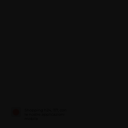
Shopping h24, 7/7, con
le nostre applicazioni
mobile