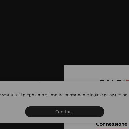
per accedere
e vendite
è scaduta. Ti preghiamo di inserire nuovamente login e password per 
Iscriviti o connettiti al 
vate
sho
Continua
Connessione