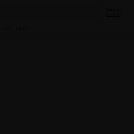
Sei già
iscritto?
bino
Outlet