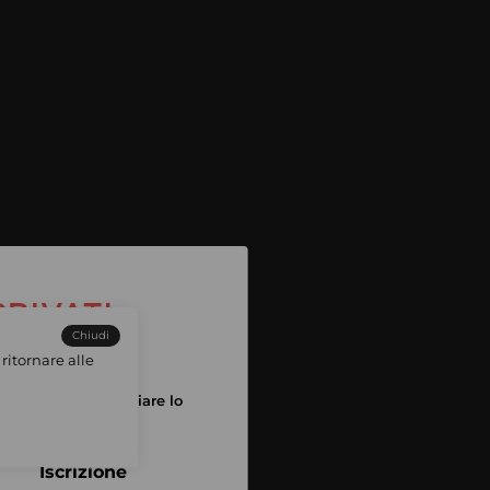
Chiudi
ritornare alle
tuo account per iniziare lo
pping
Iscrizione