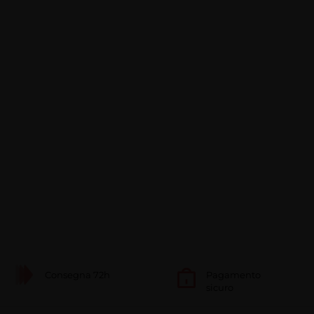
Consegna 72h
Pagamento
sicuro