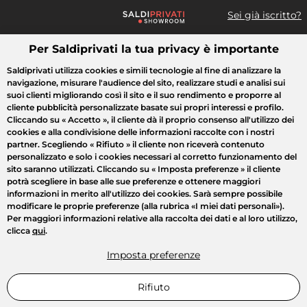
Sei già iscritto?
Per Saldiprivati la tua privacy è importante
Cosa cerchi?
Saldiprivati utilizza cookies e simili tecnologie al fine di analizzare la
navigazione, misurare l'audience del sito, realizzare studi e analisi sui
Tutte le vendite
Moda
Casa
Bellezza
Elettrodomestici
suoi clienti migliorando così il sito e il suo rendimento e proporre al
cliente pubblicità personalizzate basate sui propri interessi e profilo.
Cliccando su
« Accetto »
, il cliente dà il proprio consenso all'utilizzo dei
cookies e alla condivisione delle informazioni raccolte con i nostri
partner. Scegliendo
« Rifiuto »
il cliente non riceverà contenuto
personalizzato e solo i cookies necessari al corretto funzionamento del
sito saranno utilizzati. Cliccando su
« Imposta preferenze »
il cliente
potrà scegliere in base alle sue preferenze e ottenere maggiori
informazioni in merito all'utilizzo dei cookies. Sarà sempre possibile
modificare le proprie preferenze (alla rubrica «I miei dati personali»).
Per maggiori informazioni relative alla raccolta dei dati e al loro utilizzo,
clicca
qui
.
Imposta preferenze
Rifiuto