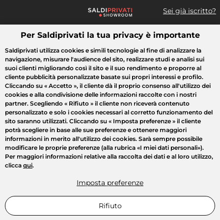
Sei già iscritto?
Per Saldiprivati la tua privacy è importante
Cosa cerchi?
Saldiprivati utilizza cookies e simili tecnologie al fine di analizzare la
navigazione, misurare l'audience del sito, realizzare studi e analisi sui
Tutte le vendite
Moda
Casa
Bellezza
Elettrodomestici
suoi clienti migliorando così il sito e il suo rendimento e proporre al
cliente pubblicità personalizzate basate sui propri interessi e profilo.
Cliccando su
« Accetto »
, il cliente dà il proprio consenso all'utilizzo dei
cookies e alla condivisione delle informazioni raccolte con i nostri
partner. Scegliendo
« Rifiuto »
il cliente non riceverà contenuto
personalizzato e solo i cookies necessari al corretto funzionamento del
sito saranno utilizzati. Cliccando su
« Imposta preferenze »
il cliente
potrà scegliere in base alle sue preferenze e ottenere maggiori
informazioni in merito all'utilizzo dei cookies. Sarà sempre possibile
modificare le proprie preferenze (alla rubrica «I miei dati personali»).
Per maggiori informazioni relative alla raccolta dei dati e al loro utilizzo,
clicca
qui
.
Imposta preferenze
Rifiuto