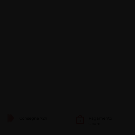
Consegna 72h
Pagamento
sicuro