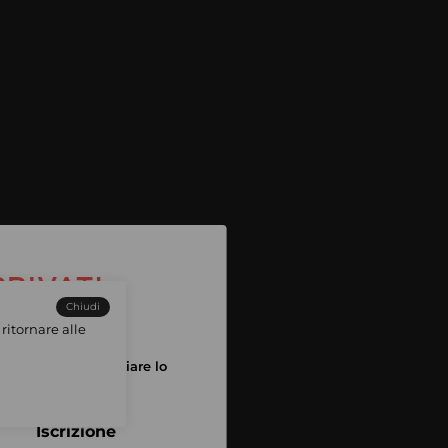
Chiudi
ritornare alle
tuo account per iniziare lo
pping
Iscrizione