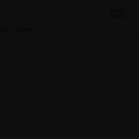
Sei già
iscritto?
bino
Outlet