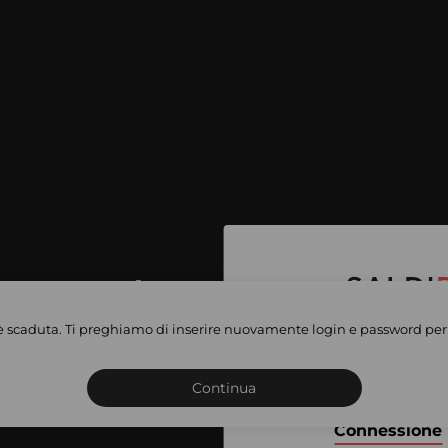
per accedere
e vendite
è scaduta. Ti preghiamo di inserire nuovamente login e password per 
Iscriviti o connettiti al 
vate
sho
Continua
Connessione