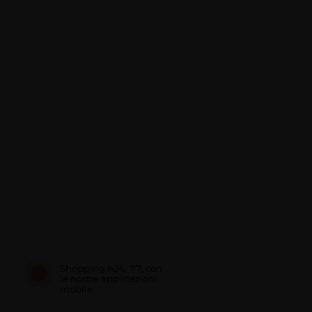
Shopping h24, 7/7, con
le nostre applicazioni
mobile