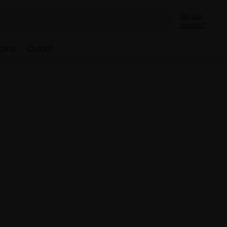
Sei già
iscritto?
bino
Outlet