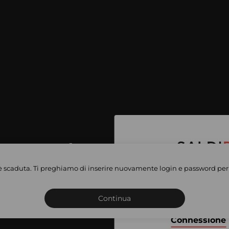
per accedere
e vendite
è scaduta. Ti preghiamo di inserire nuovamente login e password per 
Iscriviti o connettiti al 
vate
sho
Continua
Connessione