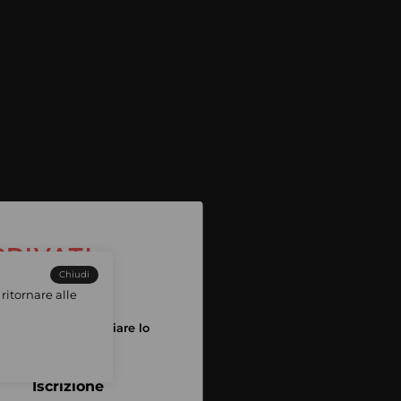
Chiudi
ritornare alle
tuo account per iniziare lo
pping
Iscrizione