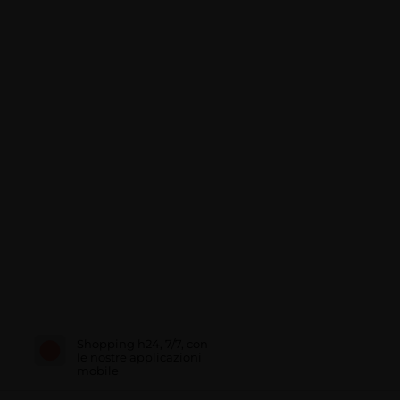
Shopping h24, 7/7, con
le nostre applicazioni
mobile