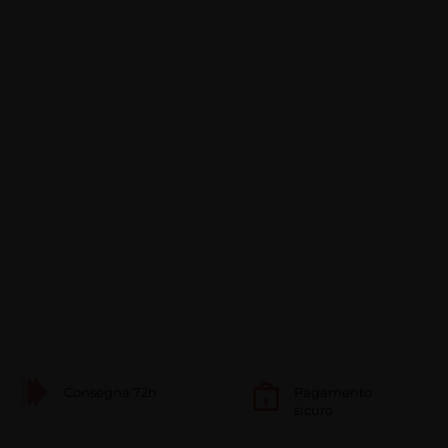
Consegna 72h
Pagamento
sicuro