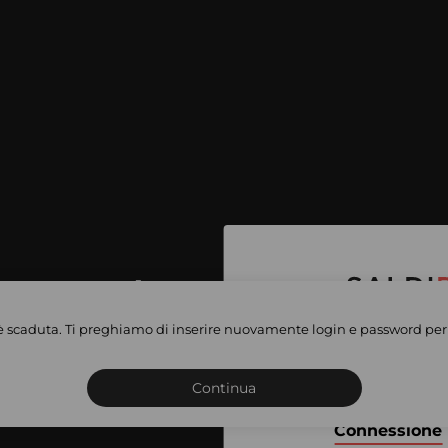
per accedere
e vendite
è scaduta. Ti preghiamo di inserire nuovamente login e password per 
Iscriviti o connettiti al 
vate
sho
Continua
Connessione