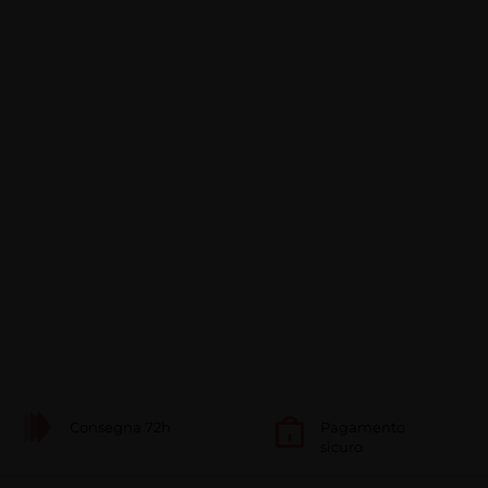
Consegna 72h
Pagamento
sicuro