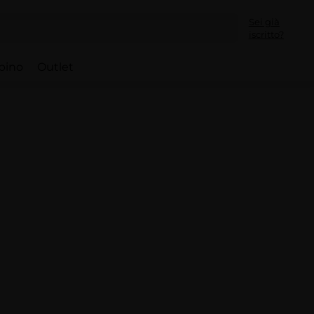
Sei già
iscritto?
bino
Outlet