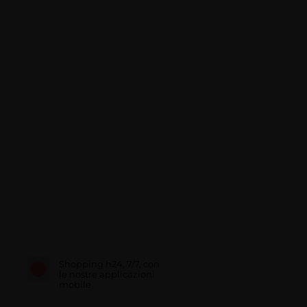
Shopping h24, 7/7, con
le nostre applicazioni
mobile