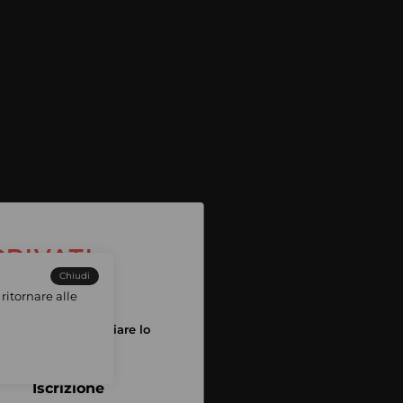
Chiudi
ritornare alle
tuo account per iniziare lo
pping
Iscrizione