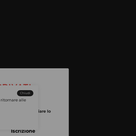
Chiudi
ritornare alle
tuo account per iniziare lo
pping
Iscrizione