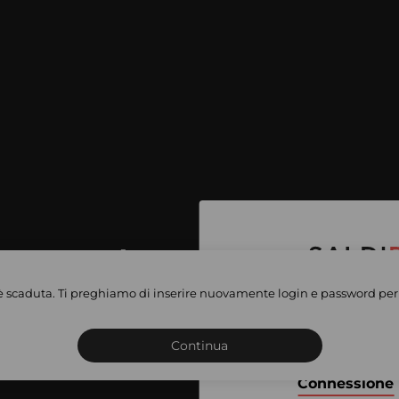
per accedere
e vendite
è scaduta. Ti preghiamo di inserire nuovamente login e password per 
Iscriviti o connettiti al 
vate
sho
Continua
Connessione