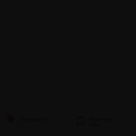
Consegna 72h
Pagamento
sicuro