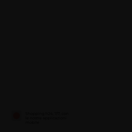
Shopping h24, 7/7, con
le nostre applicazioni
mobile