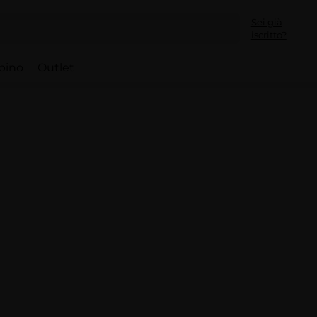
Sei già
iscritto?
bino
Outlet