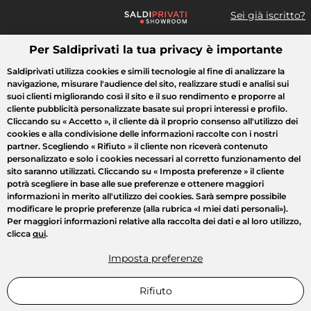
Sei già iscritto?
Per Saldiprivati la tua privacy è importante
Cosa cerchi?
Saldiprivati utilizza cookies e simili tecnologie al fine di analizzare la
navigazione, misurare l'audience del sito, realizzare studi e analisi sui
Tutte le vendite
Moda
Casa
Bellezza
Elettrodomestici
suoi clienti migliorando così il sito e il suo rendimento e proporre al
cliente pubblicità personalizzate basate sui propri interessi e profilo.
Cliccando su
« Accetto »
, il cliente dà il proprio consenso all'utilizzo dei
cookies e alla condivisione delle informazioni raccolte con i nostri
partner. Scegliendo
« Rifiuto »
il cliente non riceverà contenuto
personalizzato e solo i cookies necessari al corretto funzionamento del
sito saranno utilizzati. Cliccando su
« Imposta preferenze »
il cliente
potrà scegliere in base alle sue preferenze e ottenere maggiori
informazioni in merito all'utilizzo dei cookies. Sarà sempre possibile
modificare le proprie preferenze (alla rubrica «I miei dati personali»).
Per maggiori informazioni relative alla raccolta dei dati e al loro utilizzo,
clicca
qui
.
Imposta preferenze
Rifiuto