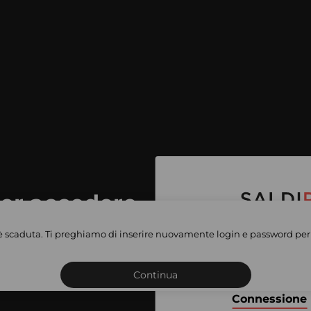
per accedere
e vendite
è scaduta. Ti preghiamo di inserire nuovamente login e password per 
Iscriviti o connettiti al 
vate
sho
Continua
Connessione