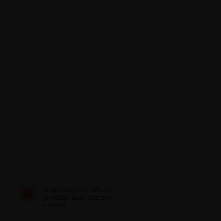
Shopping h24, 7/7, con
le nostre applicazioni
mobile