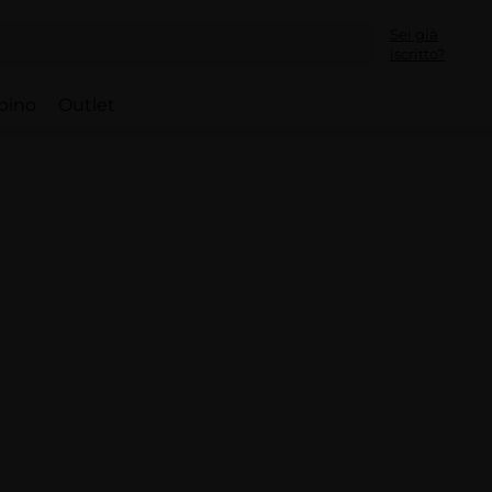
Sei già
iscritto?
bino
Outlet