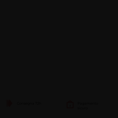
Consegna 72h
Pagamento
sicuro