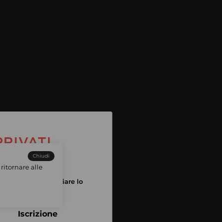
Chiudi
ritornare alle
tuo account per iniziare lo
pping
Iscrizione