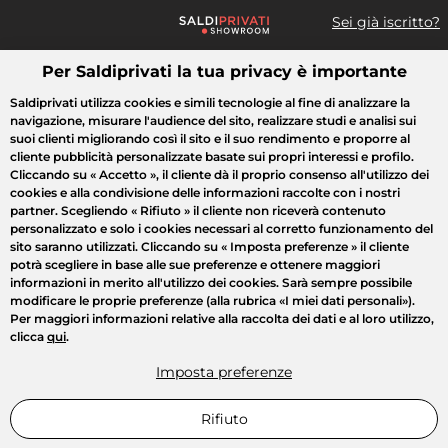
Sei già iscritto?
Per Saldiprivati la tua privacy è importante
Cosa cerchi?
Saldiprivati utilizza cookies e simili tecnologie al fine di analizzare la
navigazione, misurare l'audience del sito, realizzare studi e analisi sui
Tutte le vendite
Moda
Casa
Bellezza
Elettrodomestici
suoi clienti migliorando così il sito e il suo rendimento e proporre al
cliente pubblicità personalizzate basate sui propri interessi e profilo.
Cliccando su
« Accetto »
, il cliente dà il proprio consenso all'utilizzo dei
cookies e alla condivisione delle informazioni raccolte con i nostri
partner. Scegliendo
« Rifiuto »
il cliente non riceverà contenuto
personalizzato e solo i cookies necessari al corretto funzionamento del
sito saranno utilizzati. Cliccando su
« Imposta preferenze »
il cliente
potrà scegliere in base alle sue preferenze e ottenere maggiori
informazioni in merito all'utilizzo dei cookies. Sarà sempre possibile
modificare le proprie preferenze (alla rubrica «I miei dati personali»).
Per maggiori informazioni relative alla raccolta dei dati e al loro utilizzo,
clicca
qui
.
Imposta preferenze
Rifiuto