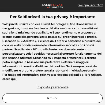
Sei già iscritto?
Per Saldiprivati la tua privacy è importante
Cosa cerchi?
Saldiprivati utilizza cookies e simili tecnologie al fine di analizzare la
navigazione, misurare l'audience del sito, realizzare studi e analisi sui
Tutte le vendite
Moda
Casa
Bellezza
Elettrodomestici
suoi clienti migliorando così il sito e il suo rendimento e proporre al
cliente pubblicità personalizzate basate sui propri interessi e profilo.
Cliccando su
« Accetto »
, il cliente dà il proprio consenso all'utilizzo dei
cookies e alla condivisione delle informazioni raccolte con i nostri
partner. Scegliendo
« Rifiuto »
il cliente non riceverà contenuto
personalizzato e solo i cookies necessari al corretto funzionamento del
sito saranno utilizzati. Cliccando su
« Imposta preferenze »
il cliente
potrà scegliere in base alle sue preferenze e ottenere maggiori
informazioni in merito all'utilizzo dei cookies. Sarà sempre possibile
modificare le proprie preferenze (alla rubrica «I miei dati personali»).
Per maggiori informazioni relative alla raccolta dei dati e al loro utilizzo,
clicca
qui
.
Imposta preferenze
Rifiuto