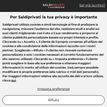
Sei già iscritto?
Per Saldiprivati la tua privacy è importante
Cosa cerchi?
Saldiprivati utilizza cookies e simili tecnologie al fine di analizzare la
navigazione, misurare l'audience del sito, realizzare studi e analisi sui
Tutte le vendite
Moda
Casa
Bellezza
Elettrodomestici
suoi clienti migliorando così il sito e il suo rendimento e proporre al
cliente pubblicità personalizzate basate sui propri interessi e profilo.
Cliccando su
« Accetto »
, il cliente dà il proprio consenso all'utilizzo dei
cookies e alla condivisione delle informazioni raccolte con i nostri
partner. Scegliendo
« Rifiuto »
il cliente non riceverà contenuto
personalizzato e solo i cookies necessari al corretto funzionamento del
sito saranno utilizzati. Cliccando su
« Imposta preferenze »
il cliente
potrà scegliere in base alle sue preferenze e ottenere maggiori
informazioni in merito all'utilizzo dei cookies. Sarà sempre possibile
modificare le proprie preferenze (alla rubrica «I miei dati personali»).
Per maggiori informazioni relative alla raccolta dei dati e al loro utilizzo,
clicca
qui
.
Imposta preferenze
Rifiuto